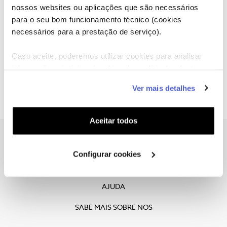
nossos websites ou aplicações que são necessários
Lamentamos, esta vaga já foi preenchida.
para o seu bom funcionamento técnico (cookies
necessários para a prestação de serviço).
Caso aceite, poderemos utilizar cookies para analisar
informação estatística (cookies de analítica), adaptar
este serviço às suas preferências e apresentar-lhe
Ver mais detalhes
funcionalidades (cookies de personalização e
funcionalidade) e adaptar anúncios aos seus interesses
(cookies de publicidade personalizada). Pode gerir a
Aceitar todos
utilização dos cookies clicando em "
Configurar
Cookies
".
Declaracao de Privacidade
Configurar cookies
COOKIES
AJUDA
SABE MAIS SOBRE NOS