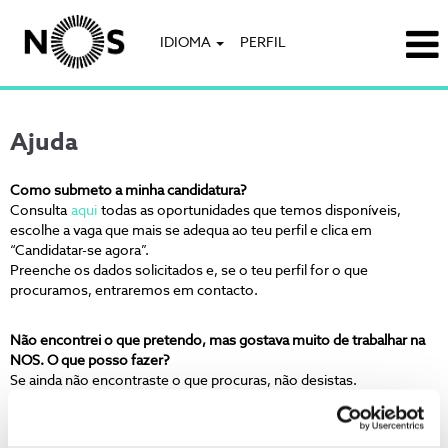
IDIOMA
PERFIL
Ajuda
Como submeto a minha candidatura?
Consulta
aqui
todas as oportunidades que temos disponíveis,
escolhe a vaga que mais se adequa ao teu perfil e clica em
“Candidatar-se agora”.
Preenche os dados solicitados e, se o teu perfil for o que
procuramos, entraremos em contacto.
Não encontrei o que pretendo, mas gostava muito de trabalhar na
NOS. O que posso fazer?
Se ainda não encontraste o que procuras, não desistas.
Podes enviar-nos o teu CV através do formulário de
candidatura
espontânea
e visitar regularmente o nosso site para consultares
novas oportunidades. Podes também criar um alerta de emprego