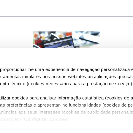
proporcionar lhe uma experiência de navegação personalizada e
erramentas similares nos nossos websites ou aplicações que sã
nto técnico (cookies necessários para a prestação de serviço)
Spontaneous Application
lizar cookies para analisar informação estatística (cookies de an
as preferências e apresentar-lhe funcionalidades (cookies de p
anúncios aos seus interesses (cookies de publicidade personaliz
SABE MAIS SOBRE NOS
licando em "
Configurar Cookies
".