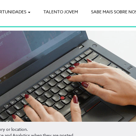
RTUNIDADES
TALENTO JOVEM
SABE MAIS SOBRE NO
ry or location.
ce and Analytics when they are posted.