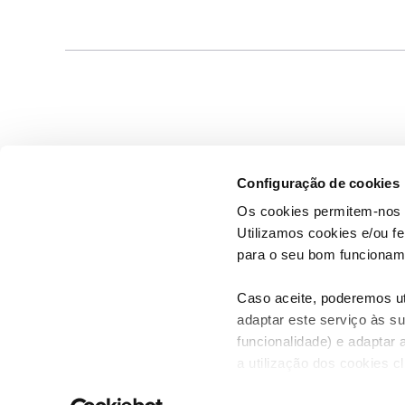
Configuração de cookies
Os cookies permitem-nos 
Utilizamos cookies e/ou f
para o seu bom funcioname
Caso aceite, poderemos uti
adaptar este serviço às su
funcionalidade) e adaptar 
Declaracao de Privacidade
COOKIES
AJUDA
a utilização dos cookies c