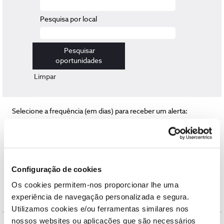
Pesquisa por local
Limpar
Selecione a frequência (em dias) para receber um alerta:
Criar alerta
Configuração de cookies
Resultados
1 – 3
de
3
Os cookies permitem-nos proporcionar lhe uma
experiência de navegação personalizada e segura.
Título
Utilizamos cookies e/ou ferramentas similares nos
nossos websites ou aplicações que são necessários
NOS Alfa Tech | 2026