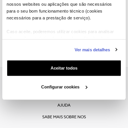
nossos websites ou aplicações que são necessários
Lamentamos, esta vaga já foi preenchida.
para o seu bom funcionamento técnico (cookies
necessários para a prestação de serviço).
Caso aceite, poderemos utilizar cookies para analisar
informação estatística (cookies de analítica), adaptar
este serviço às suas preferências e apresentar-lhe
Ver mais detalhes
funcionalidades (cookies de personalização e
funcionalidade) e adaptar anúncios aos seus interesses
(cookies de publicidade personalizada). Pode gerir a
Aceitar todos
utilização dos cookies clicando em "
Configurar
Cookies
".
Declaracao de Privacidade
Configurar cookies
COOKIES
AJUDA
SABE MAIS SOBRE NOS