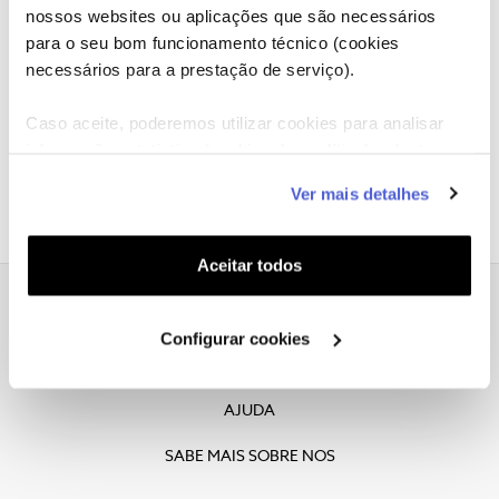
nossos websites ou aplicações que são necessários
Lamentamos, esta vaga já foi preenchida.
para o seu bom funcionamento técnico (cookies
necessários para a prestação de serviço).
Caso aceite, poderemos utilizar cookies para analisar
informação estatística (cookies de analítica), adaptar
este serviço às suas preferências e apresentar-lhe
Ver mais detalhes
funcionalidades (cookies de personalização e
funcionalidade) e adaptar anúncios aos seus interesses
(cookies de publicidade personalizada). Pode gerir a
Aceitar todos
utilização dos cookies clicando em "
Configurar
Cookies
".
Declaracao de Privacidade
Configurar cookies
COOKIES
AJUDA
SABE MAIS SOBRE NOS