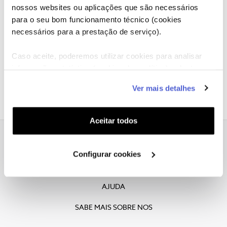
nossos websites ou aplicações que são necessários
Lamentamos, esta vaga já foi preenchida.
para o seu bom funcionamento técnico (cookies
necessários para a prestação de serviço).
Caso aceite, poderemos utilizar cookies para analisar
informação estatística (cookies de analítica), adaptar
este serviço às suas preferências e apresentar-lhe
Ver mais detalhes
funcionalidades (cookies de personalização e
funcionalidade) e adaptar anúncios aos seus interesses
(cookies de publicidade personalizada). Pode gerir a
Aceitar todos
utilização dos cookies clicando em "
Configurar
Cookies
".
Declaracao de Privacidade
Configurar cookies
COOKIES
AJUDA
SABE MAIS SOBRE NOS