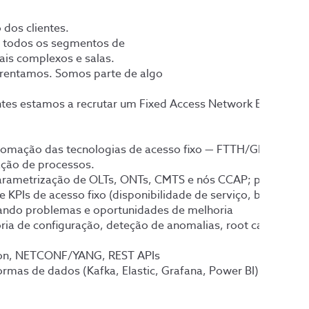
dos clientes.
ra todos os segmentos de
ais complexos e salas.
frentamos. Somos parte de algo
ientes estamos a recrutar um Fixed Access Network Engineer,
automação das tecnologias de acesso fixo — FTTH/GPON, XG
ção de processos.
e parametrização de OLTs, ONTs, CMTS e nós CCAP; planeame
KPIs de acesso fixo (disponibilidade de serviço, budget ópt
icando problemas e oportunidades de melhoria
ria de configuração, deteção de anomalias, root cause ana
thon, NETCONF/YANG, REST APIs
aformas de dados (Kafka, Elastic, Grafana, Power BI); trab