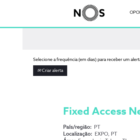
Pesquisa por palavra-chave
OPO
Selecione a frequência (em dias) para receber um alert
Criar alerta
Fixed Access N
País/região:
PT
Localização:
EXPO, PT