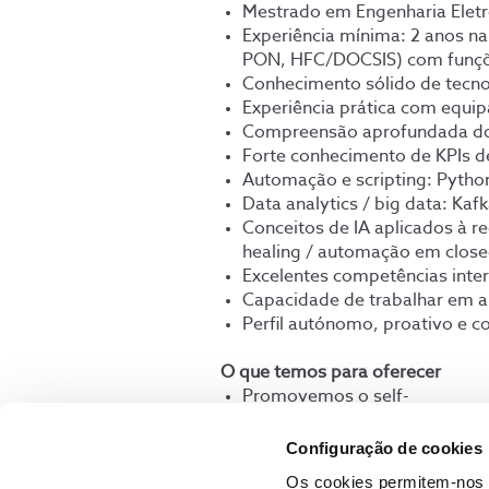
Mestrado em Engenharia Eletr
Experiência mínima: 2 anos n
PON, HFC/DOCSIS) com funções 
Conhecimento sólido de tecno
Experiência prática com equi
Compreensão aprofundada do c
Forte conhecimento de KPIs de 
Automação e scripting: Pytho
Data analytics / big data: Ka
Conceitos de IA aplicados à r
healing / automação em clos
Excelentes competências inte
Capacidade de trabalhar em 
Perfil autónomo, proativo e c
O que temos para oferecer
Promovemos o self-
learning e uma aprendizagem c
Implementamos com regularida
Configuração de cookies
estar, a estabilidade emocional
Os cookies permitem-nos 