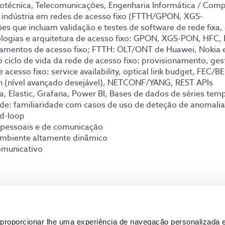
otécnica, Telecomunicações, Engenharia Informática / Comp
a indústria em redes de acesso fixo (FTTH/GPON, XGS-
que incluam validação e testes de software de rede fixa, d
logias e arquitetura de acesso fixo: GPON, XGS-PON, HFC, 
pamentos de acesso fixo; FTTH: OLT/ONT de Huawei, Nokia
iclo de vida da rede de acesso fixo: provisionamento, ges
acesso fixo: service availability, optical link budget, FEC/B
n (nível avançado desejável), NETCONF/YANG, REST APIs
fka, Elastic, Grafana, Power BI, Bases de dados de séries
ede: familiaridade com casos de uso de deteção de anomalia
ed-loop
rpessoais e de comunicação
ambiente altamente dinâmico
omunicativo
ontínua através de iniciativas internas que permitam aos n
de várias iniciativas para promover o bem-
, os laços sociais e o equilíbrio entre a vida pessoal e profis
proporcionar lhe uma experiência de navegação personalizada e