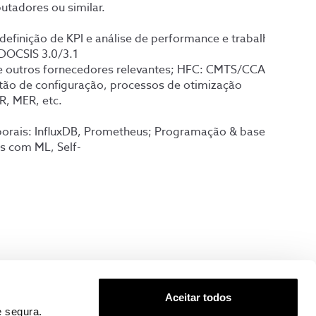
utadores ou similar.
efinição de KPI e análise de performance e trabalho demons
DOCSIS 3.0/3.1
 e outros fornecedores relevantes; HFC: CMTS/CCAP de CIS
tão de configuração, processos de otimização
ER, MER, etc.
 temporais: InfluxDB, Prometheus; Programação & bases de d
s com ML, Self-
ossos colaboradores ter contacto com as últimas novidades 
Aceitar todos
sional.
 segura.