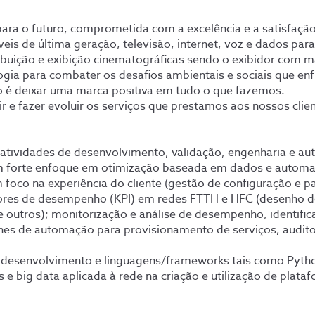
a o futuro, comprometida com a excelência e a satisfação 
eis de última geração, televisão, internet, voz e dados pa
ibuição e exibição cinematográficas sendo o exibidor com m
gia para combater os desafios ambientais e sociais que en
o é deixar uma marca positiva em tudo o que fazemos.
ir e fazer evoluir os serviços que prestamos aos nossos cl
s atividades de desenvolvimento, validação, engenharia e 
forte enfoque em otimização baseada em dados e automa
m foco na experiência do cliente (gestão de configuração 
dores de desempenho (KPI) em redes FTTH e HFC (desenho de 
re outros); monitorização e análise de desempenho, identif
nes de automação para provisionamento de serviços, audito
em desenvolvimento e linguagens/frameworks tais como Py
 e big data aplicada à rede na criação e utilização de plat