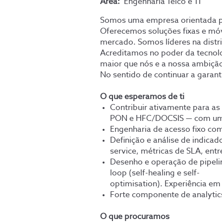
Área:
Engenharia Telco e TI
Somos uma empresa orientada par
Oferecemos soluções fixas e móv
mercado. Somos líderes na distr
Acreditamos no poder da tecnolo
maior que nós e a nossa ambiçã
No sentido de continuar a garant
O que esperamos de ti
Contribuir ativamente para a
PON e HFC/DOCSIS — com um 
Engenharia de acesso fixo co
Definição e análise de indica
service, métricas de SLA, ent
Desenho e operação de pipeli
loop (self-healing e self-
optimisation). Experiência 
Forte componente de analytics
O que procuramos