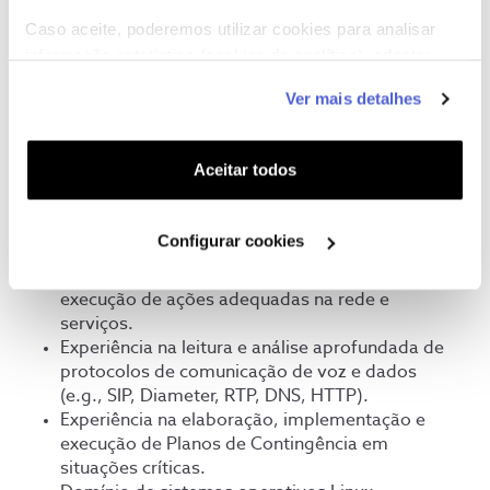
robustos e automáticos, e ser capaz de
Caso aceite, poderemos utilizar cookies para analisar
executá-los em situações críticas para garantir
informação estatística (cookies de analítica), adaptar
a máxima disponibilidade do serviço.
este serviço às suas preferências e apresentar-lhe
Ver mais detalhes
funcionalidades (cookies de personalização e
O que procuramos
Formação superior em Engenharia
funcionalidade) e adaptar anúncios aos seus interesses
(preferencialmente
(cookies de publicidade personalizada). Pode gerir a
Aceitar todos
Telecomunicações/Informática).
utilização dos cookies clicando em "
Configurar
Mínimo de 2 anos de experiência comprovada
Cookies
".
em operação, manutenção e aceitação de
Configurar cookies
Serviços de Voz em ambientes IMS e VoLTE.
Proficiência na avaliação de KPIs de serviço e na
execução de ações adequadas na rede e
serviços.
Experiência na leitura e análise aprofundada de
protocolos de comunicação de voz e dados
(e.g., SIP, Diameter, RTP, DNS, HTTP).
Experiência na elaboração, implementação e
execução de Planos de Contingência em
situações críticas.