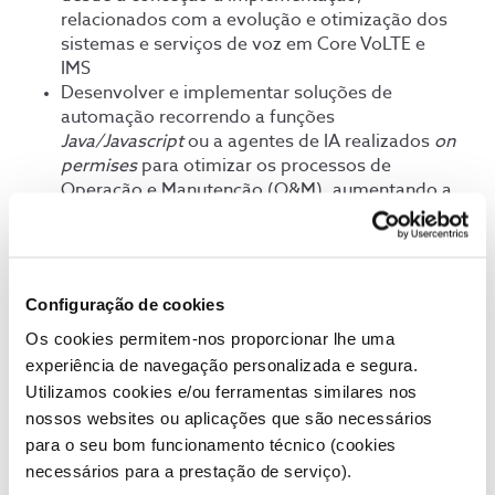
relacionados com a evolução e otimização dos
sistemas e serviços de voz em Core VoLTE e
IMS
Desenvolver e implementar soluções de
automação recorrendo a funções
Java/Javascript
ou a agentes de IA realizados
on
permises
para otimizar os processos de
Operação e Manutenção (O&M), aumentando a
eficiência e reduzindo a intervenção manual -
resolver problemas reais de Operações.
Especificar e implementar ferramentas e
funções de automação para a monitorização de
Configuração de cookies
indicadores de Qualidade de Serviço (QoS) e
outros KPIs, garantindo uma visão clara da
Os cookies permitem-nos proporcionar lhe uma
performance dos serviços.
experiência de navegação personalizada e segura.
Realizar a avaliação de KPIs de serviço e
Utilizamos cookies e/ou ferramentas similares nos
implementar ações manuais ou criar
nossos websites ou aplicações que são necessários
automatismos para corrigir ou melhorar a rede
para o seu bom funcionamento técnico (cookies
e os serviços com base nas análises efetuadas.
necessários para a prestação de serviço).
Elaborar e implementar Planos de Contingência